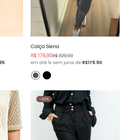
Calça Siena
R$ 179,90
R$ 329,90
Preço
Preço
95
em até 1x sem juros de
R$179.90
de
normal
venda
-20%