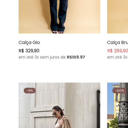
Comprar agora
Calça Gio
Calça Br
Preço
R$ 329,90
R$ 289,9
Preço
Preço
normal
em até 3x sem juros de
R$109.97
em até 3x
de
normal
venda
-9%
-60%