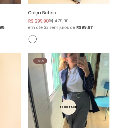
Calça Betina
R$ 299,90
R$ 479,90
Preço
Preço
.95
em até 3x sem juros de
R$99.97
de
normal
venda
-45%
ESGOTADO