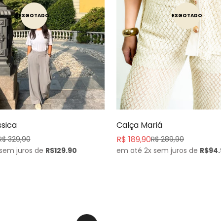
ESGOTADO
ESGOTADO
ssica
Calça Mariá
R$ 189,90
R$ 329,90
R$ 289,90
Preço
Preço
 sem juros de
R$129.90
em até 2x sem juros de
R$94.
de
normal
venda