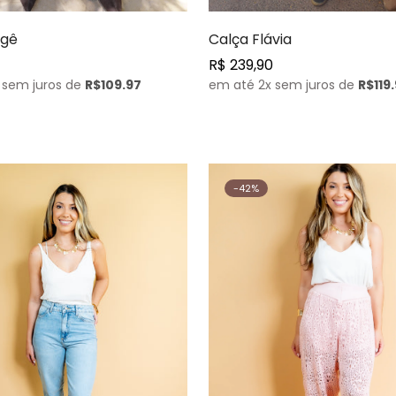
Comprar agora
agê
Calça Flávia
Preço
R$ 239,90
 sem juros de
R$109.97
normal
em até 2x sem juros de
R$119
-42%