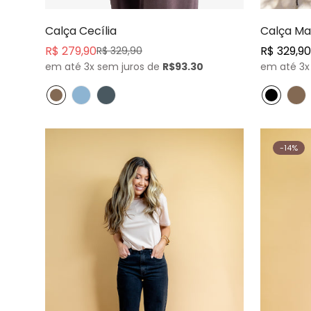
Comprar agora
Calça Cecília
Calça M
R$ 279,90
Preço
R$ 329,90
R$ 329,90
Preço
Preço
em até 3x sem juros de
R$93.30
normal
em até 3x
de
normal
venda
-14%