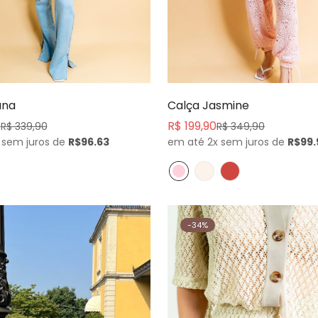
Confirm your age
Comprar agora
Comprar agora
una
Calça Jasmine
Are you 18 years old or older?
0
R$ 199,90
R$ 339,90
R$ 349,90
Preço
Preço
 sem juros de
R$96.63
em até 2x sem juros de
R$99.
de
normal
No, I'm not
Yes, I am
venda
-34%