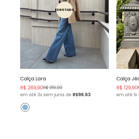
ESGOTADO
Calça Lara
Calça Jé
R$ 289,90
R$ 129,90
R$ 319,90
Preço
Preço
Preço
Preço
em até 3x sem juros de
R$96.63
em até 1x
de
normal
de
normal
venda
venda